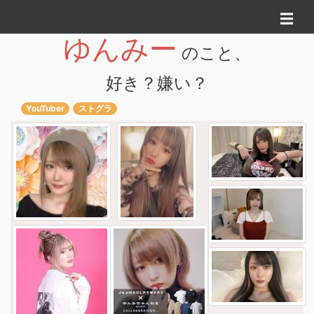
☰
ゆんみー
のこと、
好き？嫌い？
YouTuber
ストグラ