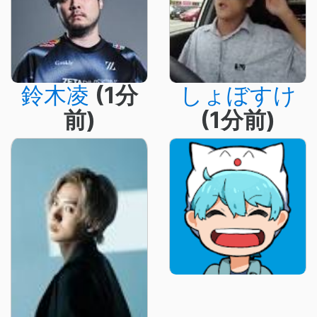
鈴木凌
(1分
しょぼすけ
前)
(1分前)