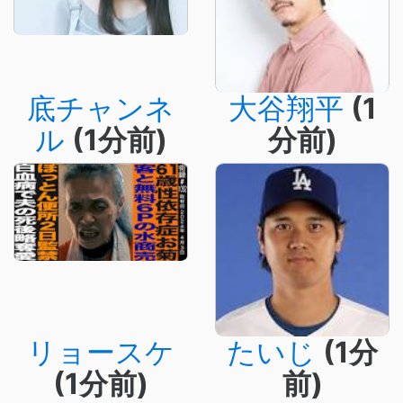
底チャンネ
大谷翔平
(1
ル
(1分前)
分前)
リョースケ
たいじ
(1分
(1分前)
前)