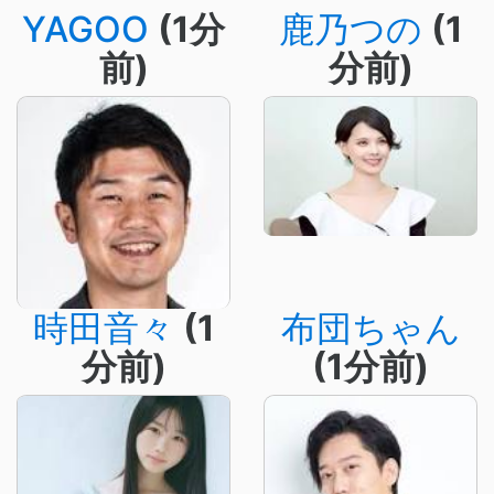
YAGOO
(1分
鹿乃つの
(1
前)
分前)
時田音々
(1
布団ちゃん
分前)
(1分前)