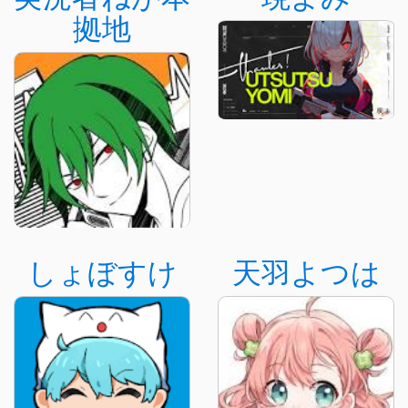
拠地
しょぼすけ
天羽よつは