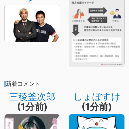
新着コメント
三稜釜次郎
しょぼすけ
(1分前)
(1分前)