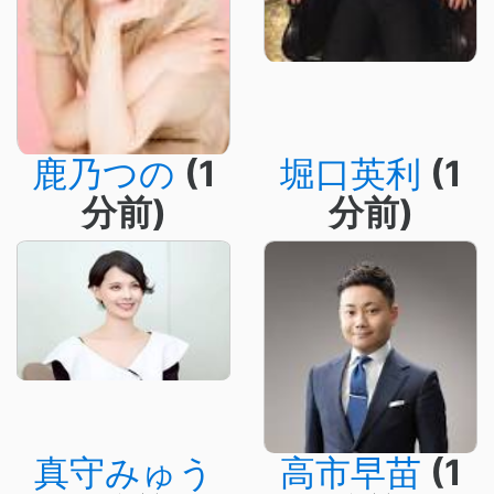
鹿乃つの
(1
堀口英利
(1
分前)
分前)
真守みゅう
高市早苗
(1