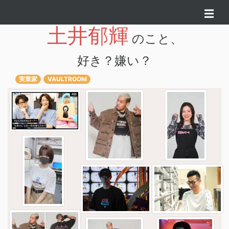
☰
土井郁輝
のこと、
好き？嫌い？
実業家
VAULTROOM