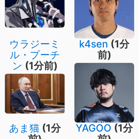
ウラジーミ
k4sen
(1分
ル・プーチ
前)
ン
(1分前)
あま猫
(1分
YAGOO
(1分
前)
前)