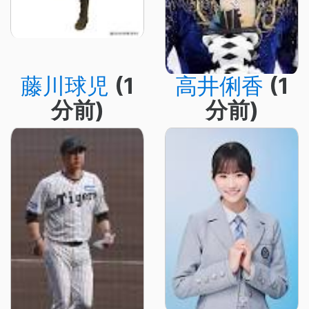
藤川球児
(1
高井俐香
(1
分前)
分前)