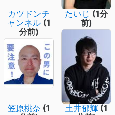
カツドンチ
たいじ
(1分
ャンネル
(1
前)
分前)
笠原桃奈
(1
土井郁輝
(1