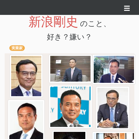
☰
新浪剛史
のこと、
好き？嫌い？
実業家