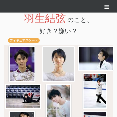
☰
羽生結弦
のこと、
好き？嫌い？
フィギュアスケート