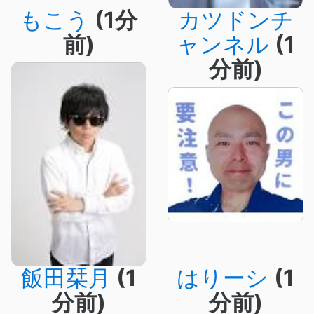
もこう
(1分
カツドンチ
前)
ャンネル
(1
分前)
飯田栞月
(1
はりーシ
(1
分前)
分前)