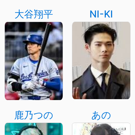
大谷翔平
NI-KI
鹿乃つの
あの