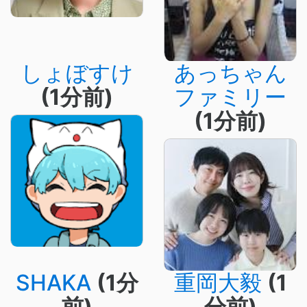
しょぼすけ
あっちゃん
(1分前)
ファミリー
(1分前)
SHAKA
(1分
重岡大毅
(1
前)
分前)