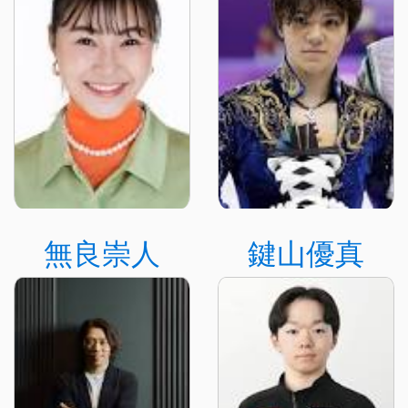
無良崇人
鍵山優真