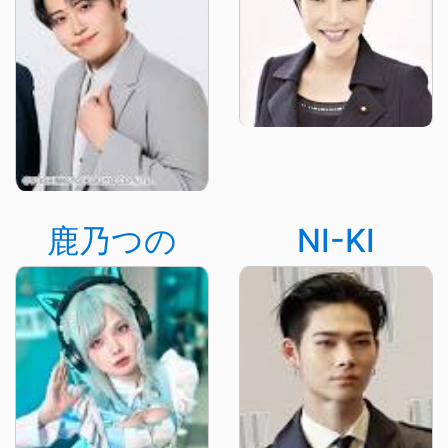
鹿乃つの
NI-KI