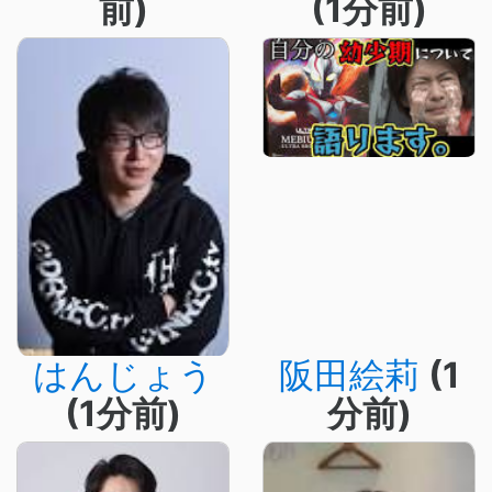
前)
(1分前)
はんじょう
阪田絵莉
(1
(1分前)
分前)