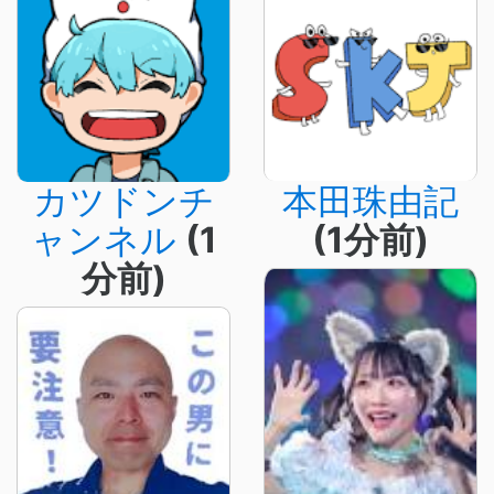
カツドンチ
本田珠由記
ャンネル
(1
(1分前)
分前)