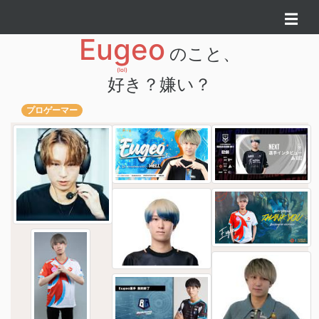
☰
Eugeo
のこと、
好き？嫌い？
プロゲーマー