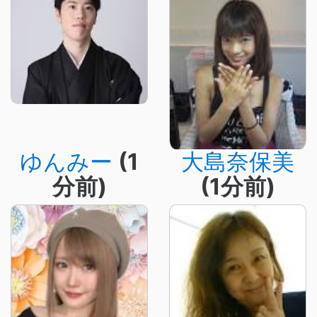
ゆんみー
(1
大島奈保美
分前)
(1分前)