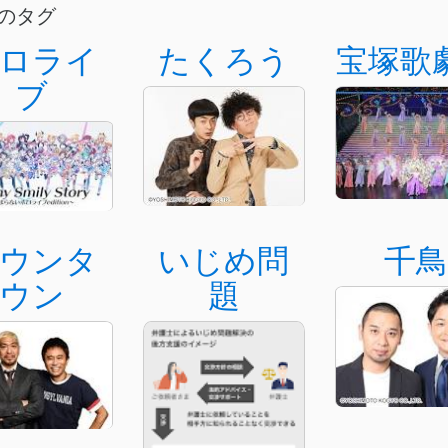
のタグ
ロライ
たくろう
宝塚歌
ブ
ウンタ
いじめ問
千鳥
ウン
題