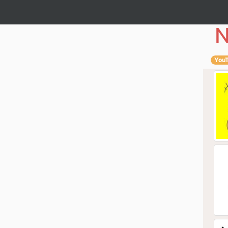
N
You