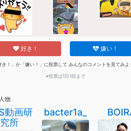
好き！
嫌い！
好き！」か「嫌い！」に投票して みんなのコメントを見てみよ
※投票は1日1回まで
人物
YS動画研
bacter1a_
BOIR
究所