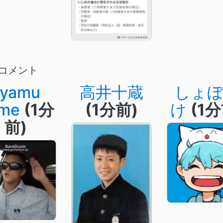
コメント
syamu
高井十蔵
しょ
me
(1分
(1分前)
け
(1分
前)