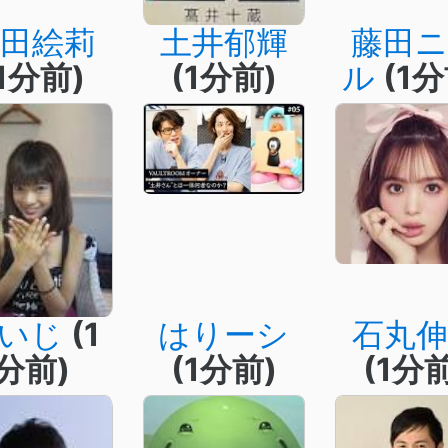
田絵莉
土井郁輝
藤田
(1分前)
(1分前)
ル
(1分
いじ
(1
はりーシ
石丸伸
分前)
(1分前)
(1分前