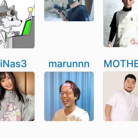
iNas3
marunnn
MOTH