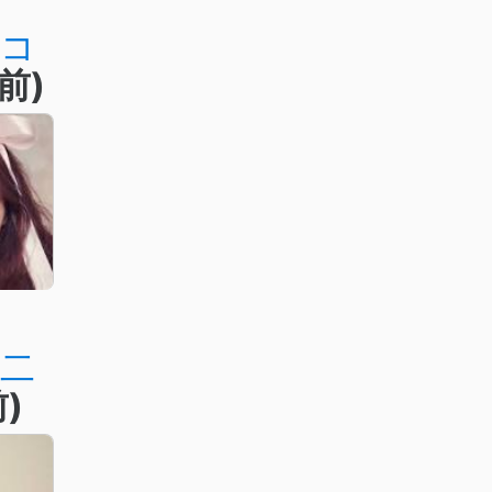
ニコ
前)
二
)