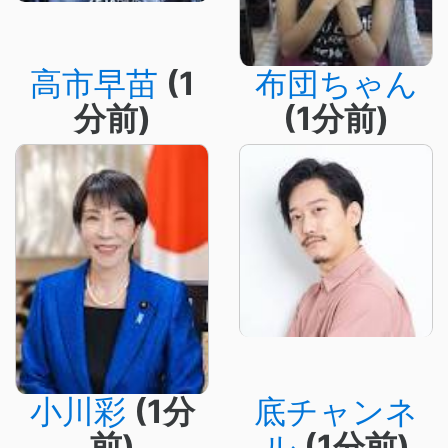
高市早苗
(1
布団ちゃん
分前)
(1分前)
小川彩
(1分
底チャンネ
前)
ル
(1分前)