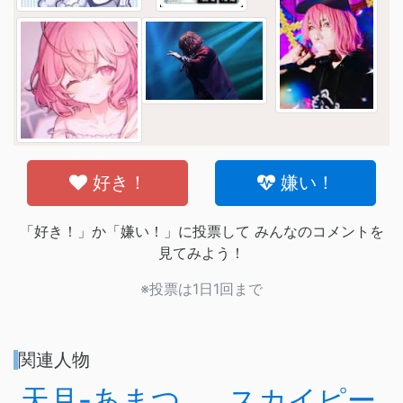
好き！
嫌い！
「好き！」か「嫌い！」に投票して みんなのコメントを
見てみよう！
※投票は1日1回まで
関連人物
天月-あまつ
スカイピー