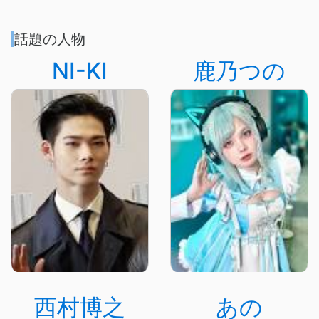
話題の人物
NI-KI
鹿乃つの
西村博之
あの