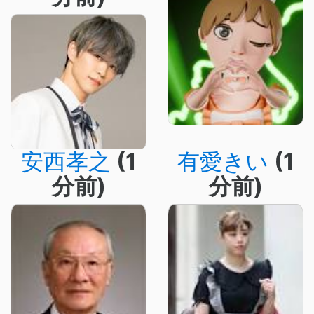
安西孝之
(1
有愛きい
(1
分前)
分前)