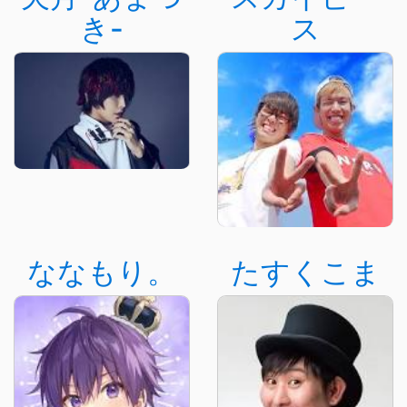
き-
ス
ななもり。
たすくこま