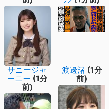
サニージャ
渡邊渚
(1分
ーニー
(1分
前)
前)