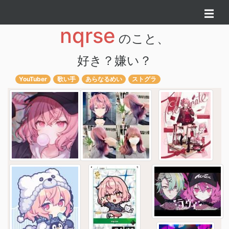
☰
nqrse
のこと、
好き？嫌い？
YouTuber
歌い手
あらなるめい
ストグラ