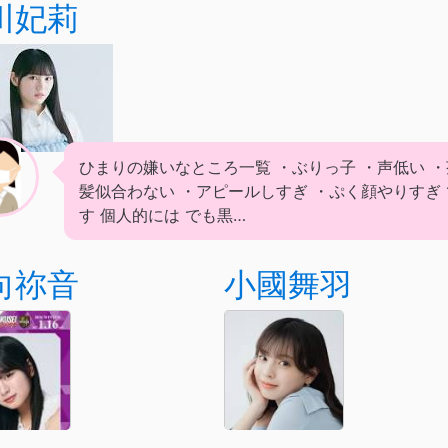
川妃莉
ひまりの嫌いなところ一覧 ・ぶりっ子 ・声低い ・
髪似合わない ・アピールしすぎ ・ぷく顔やりすぎ 
す 個人的には でも黒…
向祢音
小國舞羽