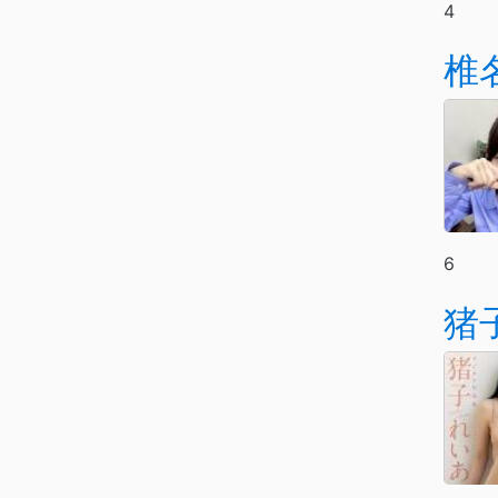
4
椎
6
猪