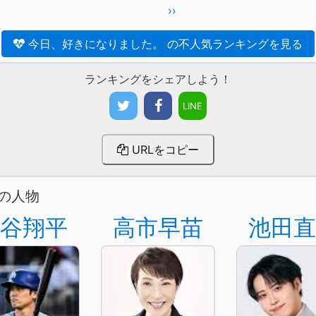
››
今日、好きになりました。 の不人気ランキングを見る
ランキングをシェアしよう！
LINE
URLをコピー
の人物
谷翔平
高市早苗
池田直