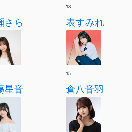
13
瀬さら
表すみれ
15
塲星音
倉八音羽