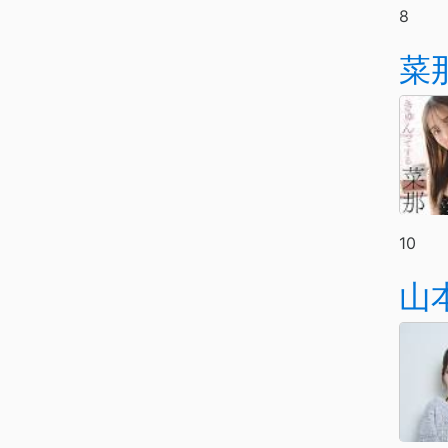
8
菜
10
山