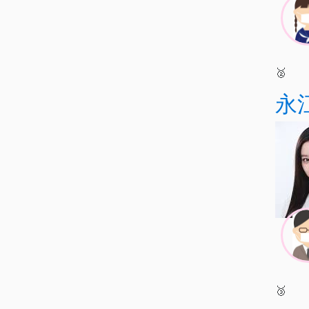
🥈
永
🥉