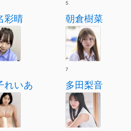
5
名彩晴
朝倉樹菜
7
子れいあ
多田梨音