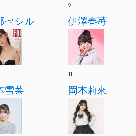
9
那セシル
伊澤春苺
11
本雪菜
岡本莉來