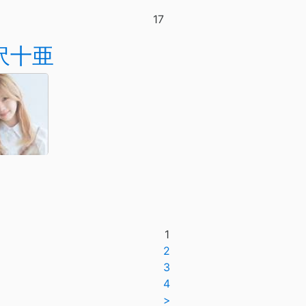
17
沢十亜
1
2
3
4
>