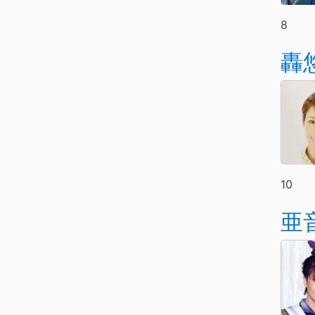
8
轟
10
亜