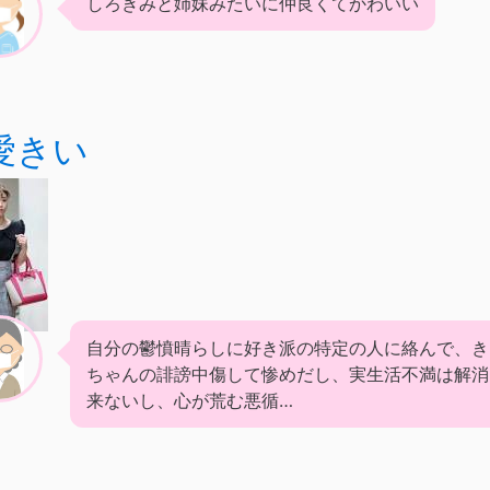
しろきみと姉妹みたいに仲良くてかわいい
愛きい
自分の鬱憤晴らしに好き派の特定の人に絡んで、き
ちゃんの誹謗中傷して惨めだし、実生活不満は解消
来ないし、心が荒む悪循…