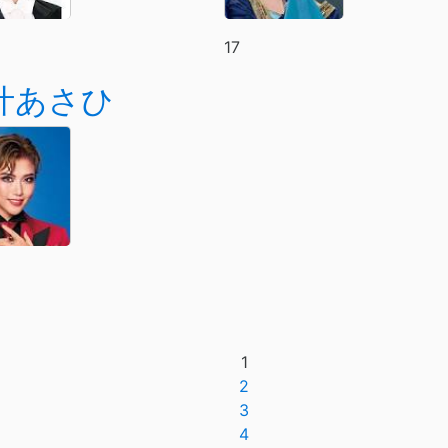
17
叶あさひ
1
2
3
4