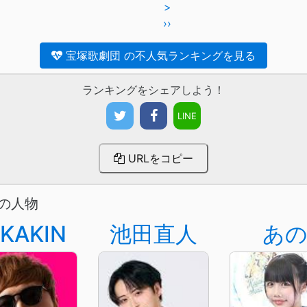
>
››
宝塚歌劇団 の不人気ランキングを見る
ランキングをシェアしよう！
LINE
URLをコピー
の人物
IKAKIN
池田直人
あ