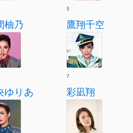
5
間柚乃
鷹翔千空
7
央ゆりあ
彩凪翔