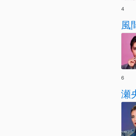
4
風
6
瀬