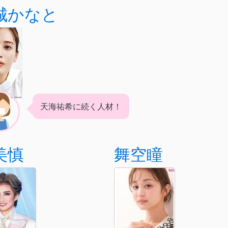
城かなと
天海祐希に続く人材！
美慎
舞空瞳