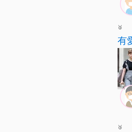
🥈
有
🥉