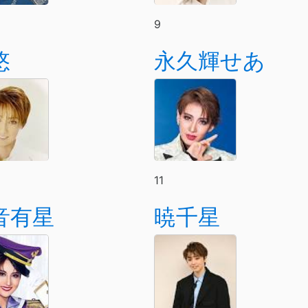
9
悠
永久輝せあ
11
音有星
暁千星